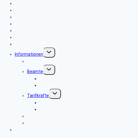
Home
Seniorenbeirat Ulm
Kontakt
Programm aktuell
TKKT Schuberts Stammtisch
Vergangene Veranstaltungen
Historie „aus alten Zeiten“
Untermenü
Informationen
umschalten
Personalverkauf
Untermenü
Beamte
umschalten
BAnstPT
PBeaKK
Untermenü
Tarifkräfte
umschalten
RenS Dresden
Deutsche BKK
Betreuungswerk
Erholungswerk
Andere Gruppen