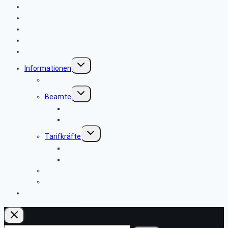
Kontakt
Programm aktuell
TKKT Schuberts Stammtisch
Vergangene Veranstaltungen
Historie „aus alten Zeiten“
Untermenü
Informationen
umschalten
Personalverkauf
Untermenü
Beamte
umschalten
BAnstPT
PBeaKK
Untermenü
Tarifkräfte
umschalten
RenS Dresden
Deutsche BKK
Betreuungswerk
Erholungswerk
Andere Gruppen