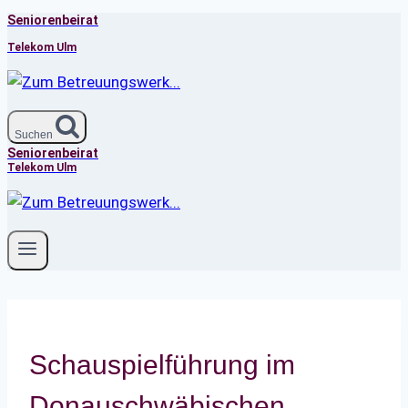
Seniorenbeirat
Zum
Inhalt
Telekom Ulm
springen
Suchen
Seniorenbeirat
Telekom Ulm
Schauspielführung im
Donauschwäbischen