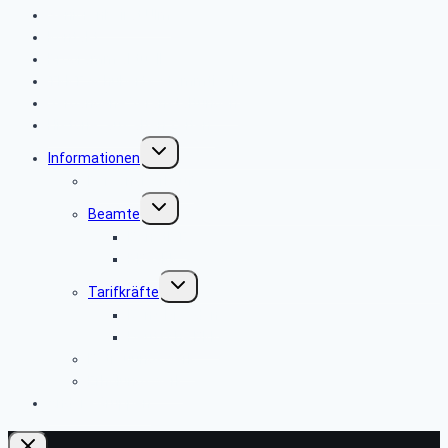
Seniorenbeirat Ulm
Kontakt
Programm aktuell
TKKT Schuberts Stammtisch
Vergangene Veranstaltungen
Historie „aus alten Zeiten“
Untermenü
Informationen
umschalten
Personalverkauf
Untermenü
Beamte
umschalten
BAnstPT
PBeaKK
Untermenü
Tarifkräfte
umschalten
RenS Dresden
Deutsche BKK
Betreuungswerk
Erholungswerk
Andere Gruppen