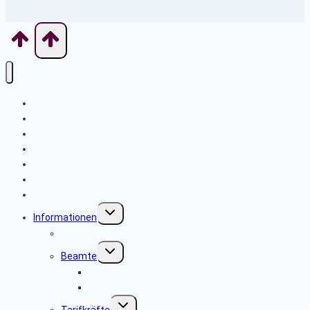
Home
Seniorenbeirat Ulm
Kontakt
Programm aktuell
TKKT Schuberts Stammtisch
Vergangene Veranstaltungen
Historie „aus alten Zeiten“
Untermenü
Informationen
umschalten
Personalverkauf
Untermenü
Beamte
umschalten
BAnstPT
PBeaKK
Untermenü
Tarifkräfte