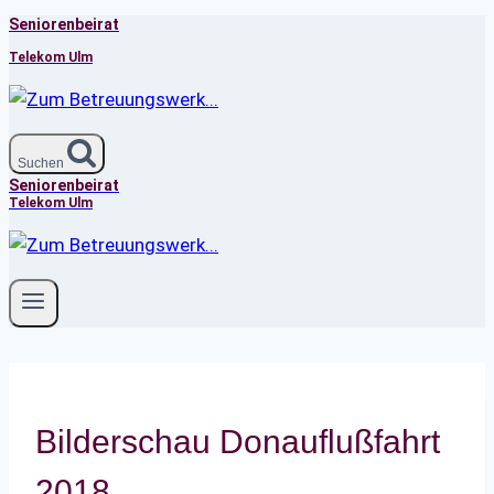
Seniorenbeirat
Zum
Inhalt
Telekom Ulm
springen
Suchen
Seniorenbeirat
Telekom Ulm
Bilderschau Donauflußfahrt
2018