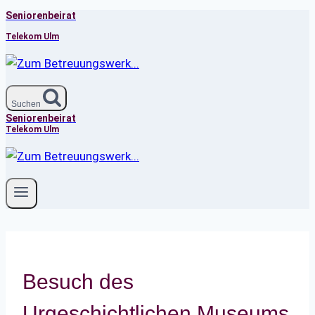
Seniorenbeirat
Zum
Inhalt
Telekom Ulm
springen
Suchen
Seniorenbeirat
Telekom Ulm
Besuch des
Urgeschichtlichen Museums