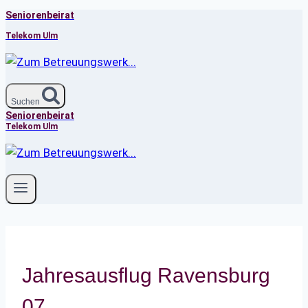
Seniorenbeirat
Zum
Inhalt
Telekom Ulm
springen
Suchen
Seniorenbeirat
Telekom Ulm
Jahresausflug Ravensburg
07