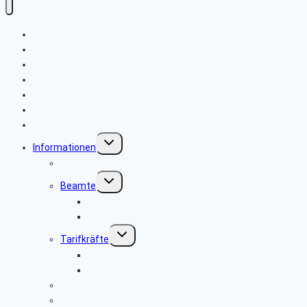
Home
Seniorenbeirat Ulm
Kontakt
Programm aktuell
TKKT Schuberts Stammtisch
Vergangene Veranstaltungen
Historie „aus alten Zeiten“
Untermenü
Informationen
umschalten
Personalverkauf
Untermenü
Beamte
umschalten
BAnstPT
PBeaKK
Untermenü
Tarifkräfte
umschalten
RenS Dresden
Deutsche BKK
Betreuungswerk
Erholungswerk