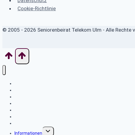
Datenschutz
Cookie-Richtlinie
© 2005 - 2026 Seniorenbeirat Telekom Ulm - Alle Rechte 
Home
Seniorenbeirat Ulm
Kontakt
Programm aktuell
TKKT Schuberts Stammtisch
Vergangene Veranstaltungen
Historie „aus alten Zeiten“
Untermenü
Informationen
umschalten