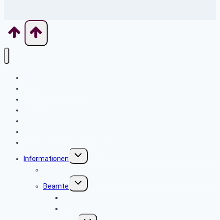
Home
Seniorenbeirat Ulm
Kontakt
Programm aktuell
TKKT Schuberts Stammtisch
Vergangene Veranstaltungen
Historie „aus alten Zeiten“
Untermenü
Informationen
umschalten
Personalverkauf
Untermenü
Beamte
umschalten
BAnstPT
PBeaKK
Untermenü